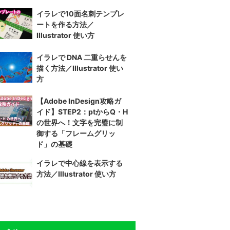
イラレで10面名刺テンプレ
ートを作る方法／
Illustrator 使い方
イラレで DNA 二重らせんを
描く方法／Illustrator 使い
方
【Adobe InDesign攻略ガ
イド】STEP2：ptからQ・H
の世界へ！文字を完璧に制
御する「フレームグリッ
ド」の基礎
イラレで中心線を表示する
方法／Illustrator 使い方