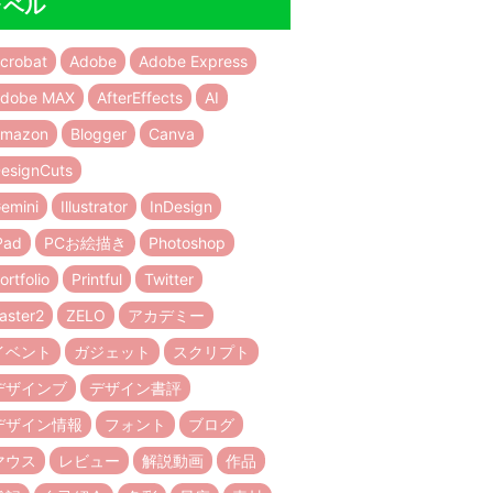
ラベル
crobat
Adobe
Adobe Express
dobe MAX
AfterEffects
AI
mazon
Blogger
Canva
esignCuts
emini
Illustrator
InDesign
Pad
PCお絵描き
Photoshop
ortfolio
Printful
Twitter
aster2
ZELO
アカデミー
イベント
ガジェット
スクリプト
デザインブ
デザイン書評
デザイン情報
フォント
ブログ
マウス
レビュー
解説動画
作品