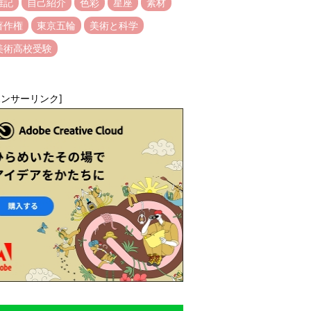
雑記
自己紹介
色彩
星座
素材
著作権
東京五輪
美術と科学
美術高校受験
ポンサーリンク]