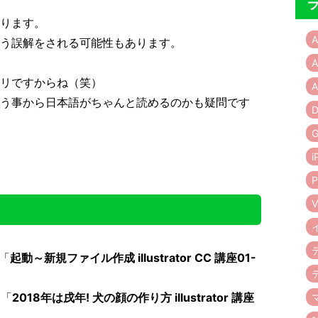
ります。
A
う誤解をされる可能性もあります。
A
リですからね（笑）
A
う事から日本語がちゃんと読めるのかも疑問です
D
G
i
P
V
「
起動～新規ファイル作成 illustrator CC 講座01-
た「
2018年は戌年! 犬の顔の作り方 illustrator 講座
。