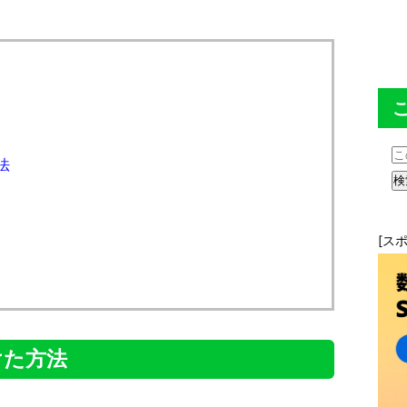
法
[ス
けた方法