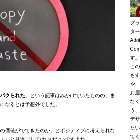
グラ
ター
Adob
Co
す。
この
もす
や、
お届
パクられた
」という記事はみかけていたものの、ま
なく
になるとは予想外でした。
う、
デザ
たい
の価値がでてきたのか」とポジティブに考えられな
てく
ょっと見過ごしてはいけないですよね。