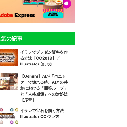
人気の記事
イラレでプレゼン資料を作
る方法【CC2019】／
Illustrator 使い方
【Gemini】AIが「パニッ
ク」で壊れる時。AIとの共
創における「回答ループ」
と「人格崩壊」への対処法
【序章】
イラレで宝石を描く方法
Illustrator CC 使い方