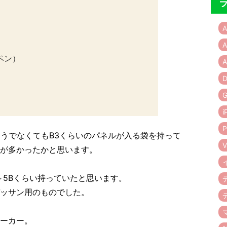
A
A
ペン）
A
D
G
i
P
そうでなくてもB3くらいのパネルが入る袋を持って
V
が多かったかと思います。
～5Bくらい持っていたと思います。
デッサン用のものでした。
ーカー。