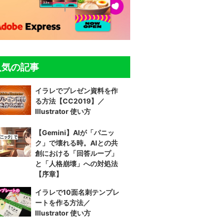
人気の記事
イラレでプレゼン資料を作
る方法【CC2019】／
Illustrator 使い方
【Gemini】AIが「パニッ
ク」で壊れる時。AIとの共
創における「回答ループ」
と「人格崩壊」への対処法
【序章】
イラレで10面名刺テンプレ
ートを作る方法／
Illustrator 使い方