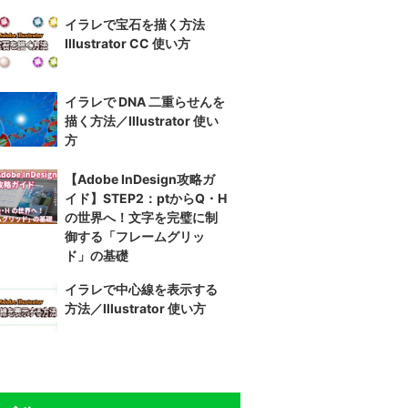
イラレで宝石を描く方法
Illustrator CC 使い方
イラレで DNA 二重らせんを
描く方法／Illustrator 使い
方
【Adobe InDesign攻略ガ
イド】STEP2：ptからQ・H
の世界へ！文字を完璧に制
御する「フレームグリッ
ド」の基礎
イラレで中心線を表示する
方法／Illustrator 使い方