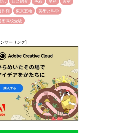
雑記
自己紹介
色彩
星座
素材
著作権
東京五輪
美術と科学
美術高校受験
ポンサーリンク]