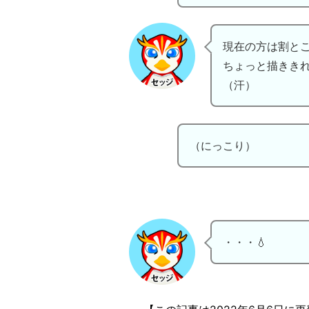
現在の方は割と
ちょっと描きき
（汗）
（にっこり）
・・・💧