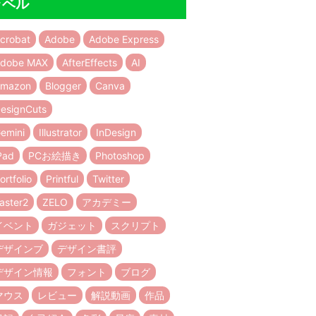
ラベル
crobat
Adobe
Adobe Express
dobe MAX
AfterEffects
AI
mazon
Blogger
Canva
esignCuts
emini
Illustrator
InDesign
Pad
PCお絵描き
Photoshop
ortfolio
Printful
Twitter
aster2
ZELO
アカデミー
イベント
ガジェット
スクリプト
デザインブ
デザイン書評
デザイン情報
フォント
ブログ
マウス
レビュー
解説動画
作品