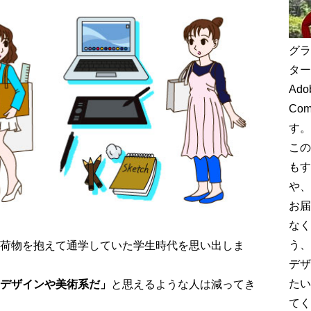
グラ
ター
Adob
Co
す。
この
もす
や、
お届
なく
荷物を抱えて通学していた学生時代を思い出しま
う、
デザ
デザインや美術系だ」
と思えるような人は減ってき
たい
てく